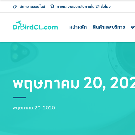
นัดหมายออนไลน์
ทางเราจะตอบกลับภายใน 24 ชั่วโมง
หน้าหลัก
สินค้าและบริการ
อ
พฤษภาคม 20, 20
พฤษภาคม 20, 2020