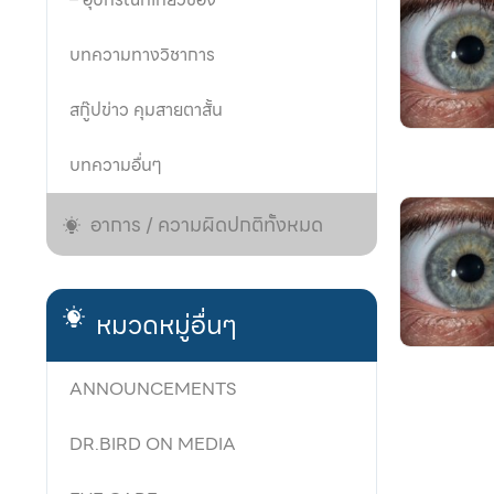
บทความทางวิชาการ
สกู๊ปข่าว คุมสายตาสั้น
บทความอื่นๆ
อาการ / ความผิดปกติทั้งหมด
หมวดหมู่อื่นๆ
ANNOUNCEMENTS
DR.BIRD ON MEDIA