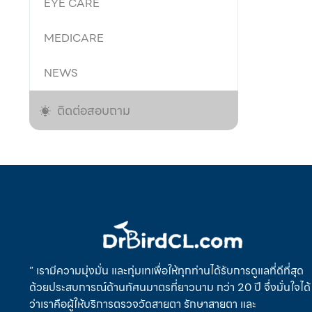
EYE CARE
MEDICARE
NEWS
ติดต่อสอบถาม
” เรามีความมุ่งมั่น และทุ่มเทเพื่อให้ทุกท่านได้รับการดูแลที่ดีที่สุด
ด้วยประสบการณ์ด้านทัศนมาตรที่ยาวนาม กว่า 20 ปี จึ่งมั่นใจได้
ว่าเราคือผู้ให้บริการตรวจวัดสายตา รักษาสายตา และ