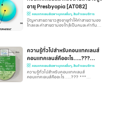
Lens , Orthokeratology, Night lens,
อายุ Presbyopia [AT082]
Dream Lens, Overnight Vision
Correction, Corneal Refractive
คอนแทคเลนส์เฉพาะบุคคลอื่นๆ
,
สินค้าและบริการ
Therapy, CRT, Gentle Vision Shaping
ปัญหาสายตายาวสูงอายุทำให้ค่าสายตามอง
System, GVSS, etc. OrthoK lens คือ
ไกลและค่าสายตามองใกล้เป็นคนละค่ากัน
อะไร…..??? OrthoK lens คือชื่อของ
ทำให้คอนแทคเลนส์เดิมที่เคยใส่แล้วมองเห็นได้
คอนแทคเลนส์ชนิดกึ่งนิ่มกึ่งแข็งที่ออกแบบผิว
ชัดเจนทั้งไกลและใกล้ มาวันนี้กลับใช้มองใกล้
ด้านหลังแบบ Reverse Geometry ใช้
ไม่ชัดเจนหรือไม่สบายตา การแก้ไขโดยทั่วไป
สำหรับใ
อาจต้องมีแว่นอีกอันเพื่อใส่ทับคอนแทคเลนส์
ความรู้ทั่วไปสำหรับคอนแทคเลนส์
เมื่อทำงานระยะใกล้ หรือเปลี่ยนจากการใช้
คอนแทคเลนส์ไปใช้แว่นตาแทน ซึ่งผู้ที่ถนัดใช้
คอนแทคเลนส์คืออะไร…..???
คอนแทคเลนส์มักไม่ต้องการเช่นนั้น โดย
ต้องการคอนแทคเลนส์ที่ทำให้มองเห็นได้ชัดทั้ง
[AT032]
คอนแทคเลนส์เฉพาะบุคคลอื่นๆ
,
สินค้าและบริการ
ระยะใกล้และไกลเหมือนที่เคยเป็น
ความรู้ทั่วไปสำหรับคอนแทคเลนส์
คอนแทคเลนส์สำหรับสายตายาวสูงอายุ มีด้วย
คอนแทคเลนส์คืออะไร…..??? ***
กันหลายอย่างหลายโครงสร้าง ส่วน
คอนแทคเลนส์ (Contact Lens) มาจาก
ภาษาอังกฤษ ซึ่งแปลเป็นภาษาไทยได้ว่า
“เลนส์สัมผัส” โดยคอนแทคเลนส์ คือ เลนส์ชิ้น
เล็กๆสำหรับใส่ติดกับดวงตา (แปะอยู่ที่
กระจกตาหรือตาดำ) ต่างจากแว่นตาคือเลนส์
แว่นตาจะใหญ่กว่าคอนแทคเลนส์และอยู่ห่าง
จากลูกตาออกมา วัตถุประสงค์ของการใส่
คอนแทคเลนส์อาจมีหลากหลายเช่น การแก้ไข