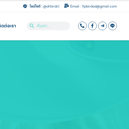
ไลน์ไอดี :
@drbirdcl
Email : Vpbirdod@gmail.com
ิดต่อเรา