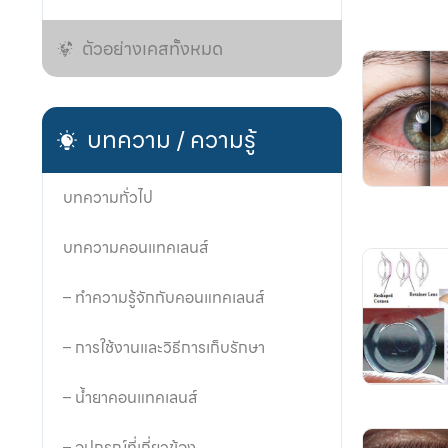
ตัวอย่างเคสทั้งหมด
บทความ / ความรู้
บทความทั่วไป
บทความคอนแทคเลนส์
– ทำความรู้จักกับคอนแทคเลนส์
– การใช้งานและวิธีการเก็บรักษา
– น้ำยาคอนแทคเลนส์
– อุปกรณ์ที่เกี่ยวข้อง