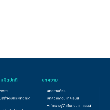
ปัญหาสายตา (สั้น ยาว เอียง ยาวสูงอายุ) การ
รักษาโรค การใส่เพื่อความสวยงาม ฯลฯ
คอนแทคเลนส์จึงนับเป็นทางเลือกหนึ่งสำหรับ
ผู้ที่มีปัญหาสายตาแต่ไม่อยาก
มผิดปกติ
บทความ
่งพอง
บทความทั่วไป
ส์สำหรับกระจกตาผิด
บทความคอนแทคเลนส์
– ทำความรู้จักกับคอนแทคเลนส์