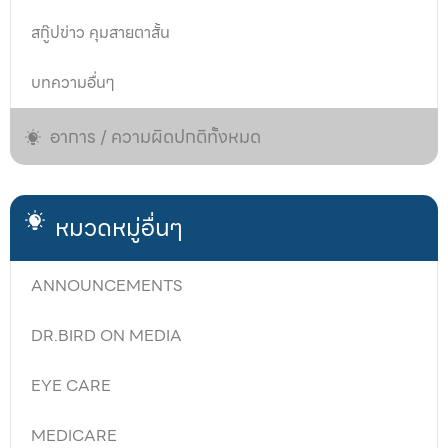
สกู๊ปข่าว คุมสายตาสั้น
บทความอื่นๆ
อาการ / ความผิดปกติทั้งหมด
หมวดหมู่อื่นๆ
ANNOUNCEMENTS
DR.BIRD ON MEDIA
EYE CARE
MEDICARE