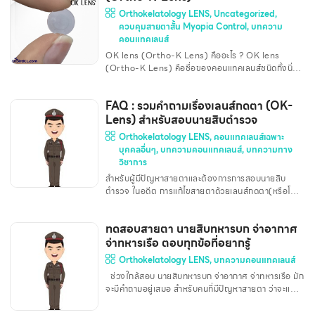
ไปทํากิจกรรมอื่นๆก่อน เช่น แปรงฟัน อาบน้ํา (ระวังอย่า
Orthokelatology LENS
,
Uncategorized
,
ลืมตาโตมากขณะน้ําโดนหน้า) แต่งตัว โดยระหว่างทํา
ควบคุมสายตาสั้น Myopia Control
,
บทความ
กิจกรรมอื่นให้ลืมตาเป็นปกติ เสร
คอนแทคเลนส์
OK lens (Ortho-K Lens) คืออะไร ? OK lens
(Ortho-K Lens) คือชื่อของคอนแทคเลนส์ชนิดกึ่งนิ่ม
กึ่งแข็งที่ออกแบบผิวด้านหลังแบบ Reverse
Geometry ใช้สำหรับใส่นอนเพื่อแก้ไขปัญหาสายตา การ
FAQ : รวมคำถามเรื่องเลนส์กดตา (OK-
ใช้งานของ OrthoK Lens จะใช้สำหรับใส่ขณะนอนหลับ
Lens) สำหรับสอบนายสิบตำรวจ
และถอดออกเมื่อตื่น โดยระหว่างวันผู้ใช้เลนส์ไม่จำเป็นต้อง
ใส่คอนแทคเลนส์หรือแว่นตา ก็สามารถมองเห็นได้ชัดเจน
Orthokelatology LENS
,
คอนแทคเลนส์เฉพาะ
แล้วต้องใส่เลนส์กี่วันถึงชัด ? OK lens (Ortho-K
บุคคลอื่นๆ
,
บทความคอนแทคเลนส์
,
บทความทาง
Lens) แก้ไขค่าสายตาได้อย่างไร ? OK lens แก้ไขค่า
วิชาการ
สายตาโดยการปรับความโค้งของกระจกตาคล้ายกับการ
สำหรับผู้มีปัญหาสายตาและต้องการการสอบนายสิบ
ทำเลสิก ต่างกับการทำเลสิกตรงที
ตำรวจ ในอดีต การแก้ไขสายตาด้วยเลนส์กดตา(หรือโอเค
เลนส์) เป็นที่รู้จักกันอย่างแพร่หลาย เนื่องจากเป็นวิธีที่ได้
ผลดี ราคาประหยัด และไม่ต้องผ่าตัด แต่ในปัจจุบัน การ
ทดสอบสายตา นายสิบทหารบก จ่าอากาศ
แก้ไขด้วยเลสิกมีความนิยมมากขึ้นจากข้อดีหลายอย่าง
จ่าทหารเรือ ตอบทุกข้อที่อยากรู้
โดยเฉพาะราคาที่ถูกลงมากเมื่อเทียบกับอดีต ทำให้ปัจจุบัน
เลสิกจึงเป็นวิธีที่ดีและนิยมที่สุด ซึ่งหมอเบิร์ดแนะนำว่า ท่าน
Orthokelatology LENS
,
บทความคอนแทคเลนส์
ควรทำเลสิก ถ้าท่านมีคุณสมบัติดังนี้ อายุเกิน 18 ปี
ช่วงใกล้สอบ นายสิบทหารบก จ่าอากาศ จ่าทหารเรือ มัก
สายตาสั้นคงที่ ไม่เพิ่มขึ้นแล้ว(คงที่อย่างน้อย 1 ปี) ศูนย์เล
จะมีคำถามอยู่เสมอ สำหรับคนที่มีปัญหาสายตา ว่าจะแก้ไข
สิก ตรวจประเมินแล้วว่า
ด้วยวิธีใดถึงจะดี หมอเบิร์ดขอรวบรวมรายละเอียดไว้ดังนี้
เพื่อเป็นข้อมูลสำหรับคนที่มีปัญหาสายตา และจะสอบนาย