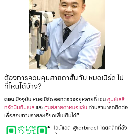
ต้องการควบคุมสายตาสั้นกับ หมอเบิร์ด ไป
ที่ไหนได้บ้าง?
ตอบ
ปัจจุบัน หมอเบิร์ด ออกตรวจอยู่หลายที่ เช่น
ศูนย์เลสิ
กรัตนินกิมเบล
และ
ศูนย์สายตาหมอแว่น
ท่านสามารถติดต่อ
เพื่อสอบถามรายละเอียดเพิ่มเติมได้ที่
ไลน์แอด @drbirdcl โดยคลิกที่ลิ้ง