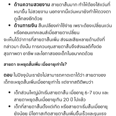
ด้านความสวยงาม
สายตาสั้นมาก ทำให้ต้องใส่แว่นที่
หนาขึ้น ไม่สวยงาม นอกจากนี้แว่นหนายังทำให้ดวงตา
ดูเล็กลงอีกด้วย
ด้านการเงิน
สิ้นเปลืองค่าใช้จ่าย เพราะต้องเปลี่ยนแว่น
หรือคอนแทคเลนส์เมื่อสายตาเปลี่ยน
จะเห็นได้ว่าการที่สายตาสั้นเพิ่ม ส่งผลเสียหลายด้านดังที่
กล่าวมา ดังนั้น การควบคุมสายตาสั้นจึงส่งผลดีทั้งต่อ
สุขภาพตา อาชีพ และโอกาสของเด็กในอนาคตด้วย
สายตา จะหยุดสั้นเพิ่ม เมื่ออายุเท่าไร?
ตอบ
ในปัจจุบันเรายังไม่สามารถคาดเดาได้ว่า สายตาของ
เด็กจะหยุดสั้นเพิ่มเมื่ออายุเท่าไร แต่จากสถิติพบว่า
เด็กส่วนใหญ่มักเริ่มสายตาสั้น เมื่ออายุ 6-7 ขวบ และ
สายตาหยุดสั้นเมื่ออายุเกิน 20 ปี ไปแล้ว
เด็กที่สายตาสั้นตั้งแต่เกิด หรือสายตาเริ่มสั้นเมื่ออายุ
ยังน้อย มีโอกาสเกิดสายตาสั้นเพิ่มขึ้นเร็วและรุนแรง