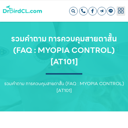
รวมคำถาม การควบคุมสายตาสั้น
(FAQ : MYOPIA CONTROL)
[AT101]
รวมคำถาม การควบคุมสายตาสั้น (FAQ : MYOPIA CONTROL)
[AT101]