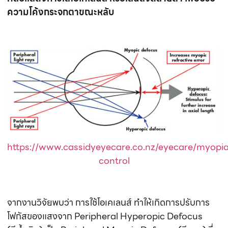
ความโค้งกระจกตาขณะหลับ
https://www.cassidyeyecare.co.nz/eyecare/myopi
control
จากงานวิจัยพบว่า การใช้โอเคเลนส์ ทำให้เกิดการปรับการ
โฟกัสของแสงจาก Peripheral Hyperopic Defocus