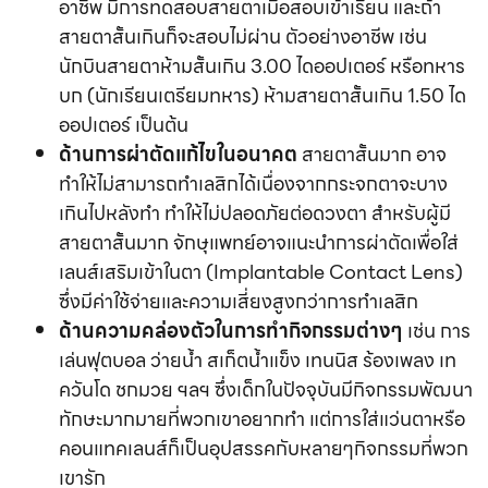
อาชีพ มีการทดสอบสายตาเมื่อสอบเข้าเรียน และถ้า
สายตาสั้นเกินก็จะสอบไม่ผ่าน ตัวอย่างอาชีพ เช่น
นักบินสายตาห้ามสั้นเกิน 3.00 ไดออปเตอร์ หรือทหาร
บก (นักเรียนเตรียมทหาร) ห้ามสายตาสั้นเกิน 1.50 ได
ออปเตอร์ เป็นต้น
ด้านการผ่าตัดแก้ไขในอนาคต
สายตาสั้นมาก อาจ
ทำให้ไม่สามารถทำเลสิกได้เนื่องจากกระจกตาจะบาง
เกินไปหลังทำ ทำให้ไม่ปลอดภัยต่อดวงตา สำหรับผู้มี
สายตาสั้นมาก จักษุแพทย์อาจแนะนำการผ่าตัดเพื่อใส่
เลนส์เสริมเข้าในตา (Implantable Contact Lens)
ซึ่งมีค่าใช้จ่ายและความเสี่ยงสูงกว่าการทำเลสิก
ด้านความคล่องตัวในการทำกิจกรรมต่างๆ
เช่น การ
เล่นฟุตบอล ว่ายน้ำ สเก็ตน้ำแข็ง เทนนิส ร้องเพลง เท
ควันโด ชกมวย ฯลฯ ซึ่งเด็กในปัจจุบันมีกิจกรรมพัฒนา
ทักษะมากมายที่พวกเขาอยากทำ แต่การใส่แว่นตาหรือ
คอนแทคเลนส์ก็เป็นอุปสรรคกับหลายๆกิจกรรมที่พวก
เขารัก