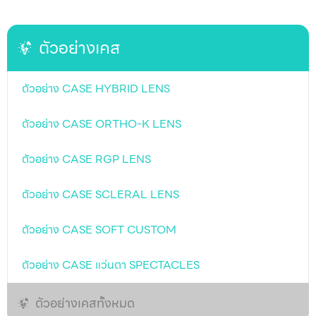
สิบของทั้งสามเหล่าครับ ก่อนอื่น เราควรจะได้ทดสอบ
สายตาโดยการอ่านตัวเลขเสียก่อน ว่าเราสามารถอ่านได้
ผ่านเกณฑ์ที่กำหนดหรือไม่ น้องๆสามารถเข้าไปดาวโหลด
ตัวอย่างเคส
แผ่นทดสอบสายตามาตรฐาน และทำตามคำแนะนำ ตามลิ้ง
ข้างล่างได้เลยครับ ถ้าหากน้องคนใดไม่สามารถอ่าน
ตัวเลข 6/6 หรือ 20/20 ได้ นั่นแปลว่า น้องๆ
ตัวอย่าง CASE HYBRID LENS
ตัวอย่าง CASE ORTHO-K LENS
ตัวอย่าง CASE RGP LENS
ตัวอย่าง CASE SCLERAL LENS
ตัวอย่าง CASE SOFT CUSTOM
ตัวอย่าง CASE แว่นตา SPECTACLES
ตัวอย่างเคสทั้งหมด