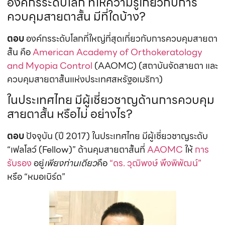
องค์กรระดับโลก ที่ให้ความรู้เกี่ยวกับการ
ควบคุมสายตาสั้น มีที่ใดบ้าง?
ตอบ
องค์กรระดับโลกที่ใหญ่ที่สุดเกี่ยวกับการควบคุมสายตา
สั้น คือ
American Academy of Orthokeratology
and Myopia Control
(AAOMC) (สถาบันจัดสายตา และ
ควบคุมสายตาสั้นแห่งประเทศสหรัฐอเมริกา)
ในประเทศไทย มีผู้เชี่ยวชาญด้านการควบคุม
สายตาสั้น หรือไม่ อย่างไร?
ตอบ
ปัจจุบัน (ปี 2017) ในประเทศไทย มีผู้เชี่ยวชาญระดับ
“เฟลโลว์ (Fellow)” ด้านคุมสายตาสั้นที่
AAOMC
ให้
การ
รับรอง
อยู่
เพียงท่านเดียว
คือ
“ดร. วุฒิพงษ์ พึงพิพัฒน์”
หรือ “หมอเบิร์ด”