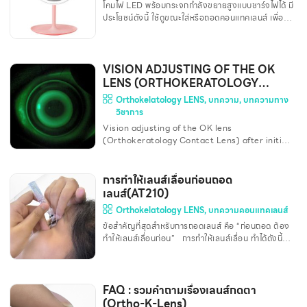
โคมไฟ LED พร้อมกระจกกำลังขยายสูงแบบชาร์จไฟได้ มี
ประโยชน์ดังนี้ ใช้ดูขณะใส่หรือถอดคอนแทคเลนส์ เพื่อ
ช่วยให้มองเห็นดวงตาชัดเจนขึ้น ใช้ในการตรวจสอบดูว่า
หลังใส่ Scleral Lens แล้วมีฟองอากาศอยู่ภายใต้เลนส์
หรือไม่ เนื่องจากฟองอากาศที่เล็กมาก กระจกทั่วไปจะ
สังเกตเห็นได้ค่อนข้างยาก จึงควรใช้กระจกที่มีกำลังขยาย
VISION ADJUSTING OF THE OK
สูง หากรู้สึกคันตา สามารถหาเศษฝุ่นหรือเศษฝุ่นเข้าตาได้
LENS (ORTHOKERATOLOGY
ง่ายขึ้น ในคนสายตายาว สามารถใช้เพื่อแต่งหน้า เสริม
CONTACT LENS) AFTER INITIAL
Orthokelatology LENS
,
บทความ
,
บทความทาง
สวยได้ ตัวโคมไฟสามารถปรับเพิ่มหรือลดความสว่างเพื่อ
USE.(AT225)
วิชาการ
ช่วยให้ใส่เลนส์ได้ง่ายขึ้น สามารถใช้งานขณะชาร์
Vision adjusting of the OK lens
(Orthokeratology Contact Lens) after initial
use. – After your first day using OK lenses,
you may notice that your vision isn’t fully
clear yet. During the initial adjustment period,
การทําให้เลนส์เลื่อนก่อนถอด
your vision might appear sharp in the morning
เลนส์(AT210)
but become blurry or slightly double in the
Orthokelatology LENS
,
บทความคอนแทคเลนส์
afternoon. Don’t worry about these
ข้อสําคัญที่สุดสําหรับการถอดเลนส์ คือ “ก่อนถอด ต้อง
fluctuations—your vision will improve, and
ทําให้เลนส์เลื่อนก่อน” การทําให้เลนส์เลื่อน ทําได้ดังนี้
these issues typically disappear after 3-4
หลังจากตื่นนอน หยอดน้ําตาเทียมข้างละหนึ่งหยด
days. – Nearsightedness gradually reduces
หลับตา และดึงหางตาไปข้างๆ 30 ครั้ง ลืมตามองกระจก
with continued use
ลองใช้นิ้วดันเปลือกตาบน สังเกตที่ขอบตาดําว่ามีขอบ
เลนส์เลื่อนไปมาเมื่อดันเปลือกตา ถ้าพบว่าเลนส์เลื่อนแล้ว
FAQ : รวมคำถามเรื่องเลนส์กดตา
จึงถอดออกได้ ถ้าเลนส์ยังไม่เลื่อน ให้ทําซำ้ด้านบนหรืออาจ
(Ortho-K-Lens)