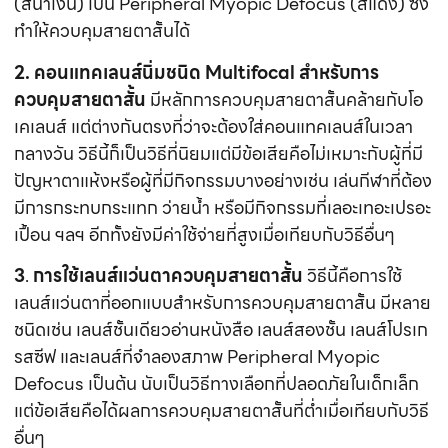
(สีน้ำเงิน) เป็น Peripheral Myopic Defocus (สีแดง) ซึ่ง
ทำให้ควบคุมสายตาสั้นได้
2. คอนแทคเลนส์นิ่มชนิด Multifocal สำหรับการ
ควบคุมสายตาสั้น
มีหลักการควบคุมสายตาสั้นคล้ายกับโอ
เคเลนส์ แต่ต่างกันตรงที่ว่าจะต้องใส่คอนแทคเลนส์ในเวลา
กลางวัน วิธีนี้ก็เป็นวิธีที่นิยมแต่มีข้อเสียคือไม่เหมาะกับผู้ที่มี
ปัญหาตาแห้งหรือผู้ที่มีกิจกรรมบางอย่างเช่น เล่นกีฬาที่ต้อง
มีการกระทบกระแทก ว่ายน้ำ หรือมีกิจกรรมที่เลอะเทอะเปรอะ
เปื้อน ฯลฯ อีกทั้งยังมีค่าใช้จ่ายที่สูงเมื่อเทียบกับวิธีอื่นๆ
3
.
การใช้เลนส์แว่นตาควบคุมสายตาสั้น
วิธีนี้คือการใช้
เลนส์แว่นตาที่ออกแบบสำหรับการควบคุมสายตาสั้น มีหลาย
ชนิดเช่น เลนส์ชั้นเดียวอ่านหนังสือ เลนส์สองชั้น เลนส์โปรเก
รสซีฟ และเลนส์ที่จำลองสภาพ Peripheral Myopic
Defocus เป็นต้น นับเป็นวิธีทางเลือกที่ปลอดภัยในเด็กเล็ก
แต่ข้อเสียคือได้ผลการควบคุมสายตาสั้นที่ต่ำเมื่อเทียบกับวิธี
อื่นๆ