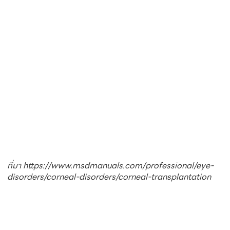
ที่มา https://www.msdmanuals.com/professional/eye-
disorders/corneal-disorders/corneal-transplantation