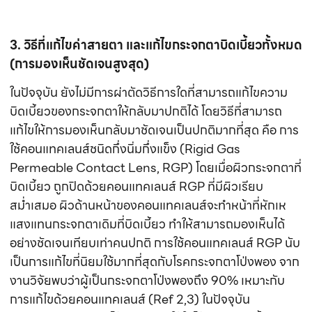
สม่ำเสมอ ผิวด้านหน้าของคอนแทคเลนส์จะทำหน้าที่หักเห
แสงแทนกระจกตาเดิมที่บิดเบี้ยว ทำให้สามารถมองเห็นได้
อย่างชัดเจนเทียบเท่าคนปกติ การใช้คอนแทคเลนส์ RGP นับ
เป็นการแก้ไขที่นิยมใช้มากที่สุดกับโรคกระจกตาโป่งพอง จาก
งานวิจัยพบว่าผู้เป็นกระจกตาโป่งพองถึง 90% เหมาะกับ
การแก้ไขด้วยคอนแทคเลนส์ (Ref 2,3) ในปัจจุบัน
คอนแทคเลนส์ RGP ได้ถูกพัฒนาให้ใส่ได้สบายมากขึ้น
ประเภทของคอนแทคเลนส์ RGP ที่ใช้แก้ไขกระจกตาโป่งพอง
จำแนกได้เป็น 3 แบบ ได้แก่
คอร์เนียเลนส์ (Corneal Lens)
คือ คอนแทคเลนส์
RGP ที่มีขนาดเล็กกว่าตาดำ เหมาะสำหรับกระจกตา
โป่งพองที่ยังมีอาการ
ไม่รุนแรง
มากนัก Corneal
Lens ยังแบ่งย่อยได้เป็นหลายชนิดขึ้นกับการออกแบบ
ผิวด้านหลัง เช่น Spherical Basecurve RGP,
Aspheric BC, RoseK ฯลฯ แต่ถ้าใช้เลนส์ดังกล่าว
แล้วยังมีอาการระคายเคืองตา เลนส์หลุดง่าย เดี๋ยวมัว