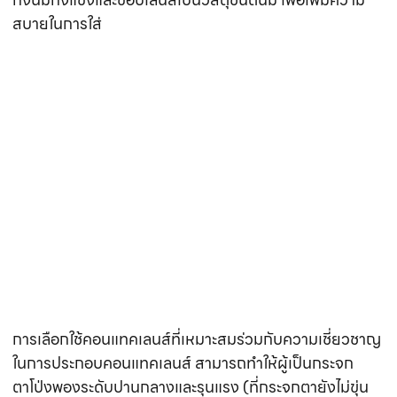
การเลือกใช้คอนแทคเลนส์ที่เหมาะสมร่วมกับความเชี่ยวชาญ
ในการประกอบคอนแทคเลนส์ สามารถทำให้ผู้เป็นกระจก
ตาโป่งพองระดับปานกลางและรุนแรง (ที่กระจกตายังไม่ขุ่น
ตัว) กลับมามองเห็นได้อย่างชัดเจนและสบายตาได้ เมื่อ
เคยชินกับการใช้เลนส์แล้ว
ภาพแสดงคอนแทคเลนส์ชนิดกึ่งนิ่มกึ่งแข็ง ชนิดสเคล
อรัลเลนส์ Scleral Lens (ขวา) และคอร์เนียเลนส์
Corneal Lens (ซ้าย)