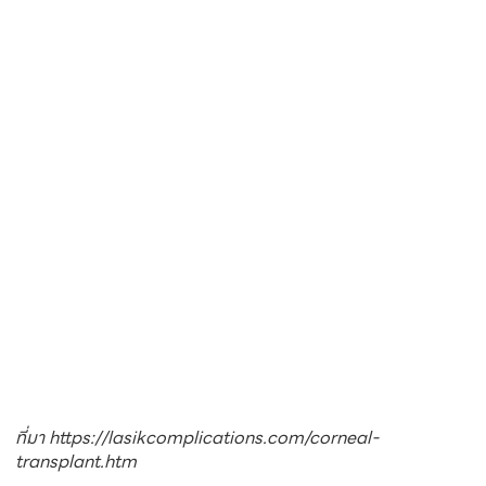
ที่มา https://lasikcomplications.com/corneal-
transplant.htm
3. วิธีที่แก้ไขค่าสายตา และแก้ไขกระจกตาบิดเบี้ยวทั้งหมด
(การมองเห็นชัดเจนสูงสุด)
ในปัจจุบัน ยังไม่มีการผ่าตัดวิธีการใดที่สามารถแก้ไขความ
บิดเบี้ยวของกระจกตาให้กลับมาปกติได้ โดยวิธีที่สามารถ
แก้ไขให้การมองเห็นกลับมาชัดเจนเป็นปกติมากที่สุด คือ การ
ใช้คอนแทคเลนส์ชนิดกึ่งนิ่มกึ่งแข็ง (Rigid Gas
Permeable Contact Lens, RGP) โดยเมื่อผิวกระจกตาที่
บิดเบี้ยว ถูกปิดด้วยคอนแทคเลนส์ RGP ที่มีผิวเรียบ