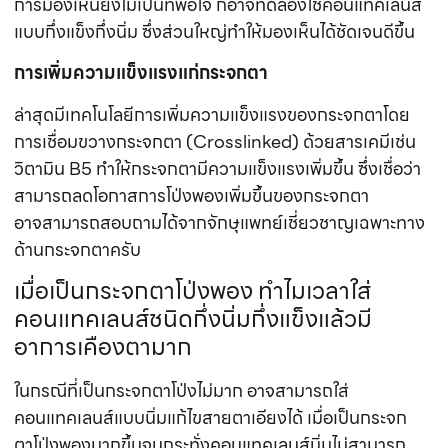
เมื่อเป็นกระจกตาโป่งพอง ทำไมเวลาใส่
คอนแทคเลนส์ชนิดกึ่งนิ่มกึ่งแข็งแล้วมี
อาการเคืองตามาก
ในกรณีที่เป็นกระจกตาโป่งไม่มาก อาจสามารถใส่
คอนแทคเลนส์แบบนิ่มแก้ไขสายตาเอียงได้ เมื่อเป็นกระจก
ตาโป่งพองมากขึ้นจนกระทั่งคอนแทคเลนส์นิ่มไม่สามารถ
แก้ไขอาการตามัวได้แล้ว อาจต้องใช้คอนแทคเลนส์ชนิดกึ่งนิ่ม
กึ่งแข็งแทนเนื่องจากคอนแทคเลนส์ชนิดกึ่งนิ่มกึ่งแข็ง
สามารถปกปิดกระจกตาที่ไม่เรียบได้ดีกว่า อย่างไรก็ดีเมื่อ
กระจกตาโป่งพองเป็นมากขอบของคอนแทคเลนส์นิ่มจะไม่
แนบไปกับกระจกตา ทำให้ทุกครั้งที่กระพริบตา เปลือกตาบน
ด้านในจะขูดกับขอบคอนแทคเลนส์ที่เผยอขึ้นมาทำให้รู้สึก
ระคายเคืองตา ในกรณีนี้ คอนแทคเลนส์ชนิด Scleral lens
จะช่วยให้ความรู้สึกระคายเคืองตาหมดไปเนื่องจาก
คอนแทคเลนส์มีขนาดใหญ่ ทำให้ขอบของคอนแทคเลนส์อยู่
ใต้เปลือกตาตลอดเวลา เมื่อกระพริบตาจะไม่รู้สึกเคืองตา