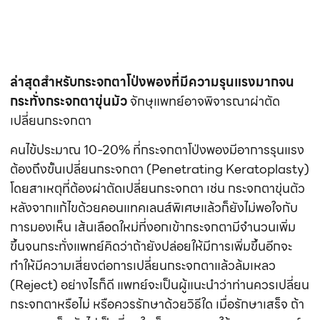
หลังจากแก้ไขด้วยคอนแทคเลนส์พิเศษแล้วก็ยังไม่พอใจกับ
การมองเห็น เส้นเลือดใหม่ที่งอกเข้ากระจกตามีจำนวนเพิ่ม
ขึ้นจนกระทั่งแพทย์คิดว่าถ้ายังปล่อยให้มีการเพิ่มขึ้นอีกจะ
ทำให้มีความเสี่ยงต่อการเปลี่ยนกระจกตาแล้วล้มเหลว
(Reject) อย่างไรก็ดี แพทย์จะเป็นผู้แนะนำว่าท่านควรเปลี่ยน
กระจกตาหรือไม่ หรือควรรักษาด้วยวิธีใด เมื่อรักษาเสร็จ ถ้า
การมองเห็นยังไม่เป็นที่พอใจ ก็อาจทดลองใช้คอนแทคเลนส์
แบบกึ่งแข็งกึ่งนิ่ม ซึ่งส่วนใหญ่ทำให้มองเห็นได้ชัดเจนดีขึ้น
การเพิ่มความแข็งแรงแก่กระจกตา
ล่าสุดมีเทคโนโลยีการเพิ่มความแข็งแรงของกระจกตาโดย
การเชื่อมขวางกระจกตา (Crosslinked) ด้วยสารเคมีเช่น
วิตามิน B5 ทำให้กระจกตามีความแข็งแรงเพิ่มขึ้น ซึ่งเชื่อว่า
สามารถลดโอกาสการโป่งพองเพิ่มขึ้นของกระจกตา
อาจสามารถสอบถามได้จากจักษุแพทย์เชี่ยวชาญเฉพาะทาง
ด้านกระจกตาครับ