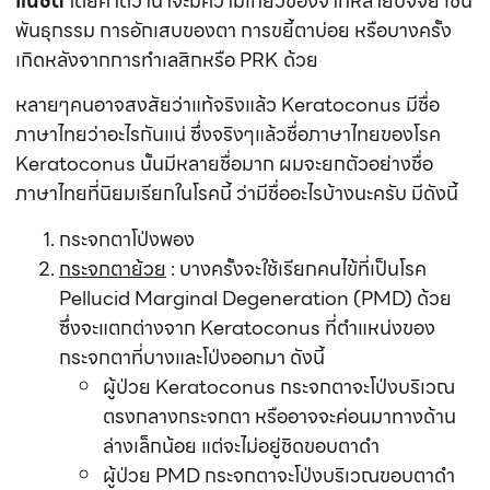
แน่ชัด
โดยคาดว่าน่าจะมีความเกี่ยวข้องจากหลายปัจจัย เช่น
พันธุกรรม การอักเสบของตา การขยี้ตาบ่อย หรือบางครั้ง
เกิดหลังจากการทำเลสิกหรือ PRK ด้วย
หลายๆคนอาจสงสัยว่าแท้จริงแล้ว Keratoconus มีชื่อ
ภาษาไทยว่าอะไรกันแน่ ซึ่งจริงๆแล้วชื่อภาษาไทยของโรค
Keratoconus นั้นมีหลายชื่อมาก ผมจะยกตัวอย่างชื่อ
ภาษาไทยที่นิยมเรียกในโรคนี้ ว่ามีชื่ออะไรบ้างนะครับ มีดังนี้
กระจกตาโป่งพอง
กระจกตาย้วย
: บางครั้งจะใช้เรียกคนไข้ที่เป็นโรค
Pellucid Marginal Degeneration (PMD) ด้วย
ซึ่งจะแตกต่างจาก Keratoconus ที่ตำแหน่งของ
กระจกตาที่บางและโป่งออกมา ดังนี้
ผู้ป่วย Keratoconus กระจกตาจะโป่งบริเวณ
ตรงกลางกระจกตา หรืออาจจะค่อนมาทางด้าน
ล่างเล็กน้อย แต่จะไม่อยู่ชิดขอบตาดำ
ผู้ป่วย PMD กระจกตาจะโป่งบริเวณขอบตาดำ