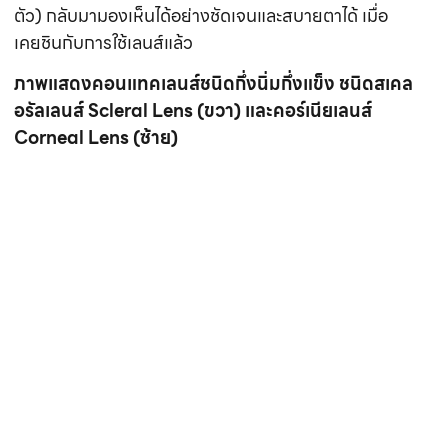
ล่าสุดสำหรับกระจกตาโป่งพองที่มีความรุนแรงมากจน
กระทั่งกระจกตาขุ่นมัว
จักษุแพทย์อาจพิจารณาผ่าตัด
เปลี่ยนกระจกตา
คนไข้ประมาณ 10-20% ที่กระจกตาโป่งพองมีอาการรุนแรง
ต้องถึงขั้นเปลี่ยนกระจกตา (Penetrating Keratoplasty)
โดยสาเหตุที่ต้องผ่าตัดเปลี่ยนกระจกตา เช่น กระจกตาขุ่นตัว