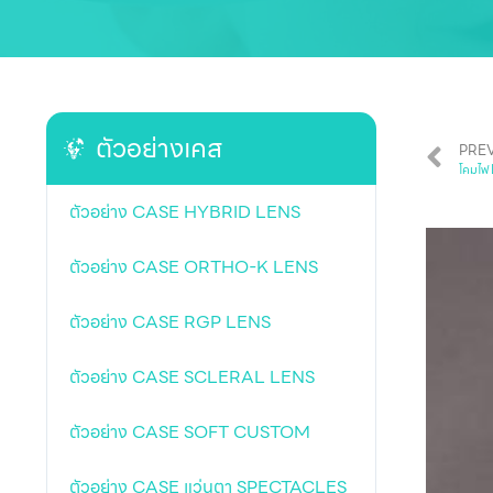
ตัวอย่างเคส
PRE
โคมไฟ 
ตัวอย่าง CASE HYBRID LENS
ตัวอย่าง CASE ORTHO-K LENS
ตัวอย่าง CASE RGP LENS
ตัวอย่าง CASE SCLERAL LENS
ตัวอย่าง CASE SOFT CUSTOM
ตัวอย่าง CASE แว่นตา SPECTACLES