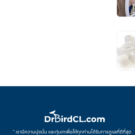
” เรามีความมุ่งมั่น และทุ่มเทเพื่อให้ทุกท่านได้รับการดูแลที่ดีที่สุด