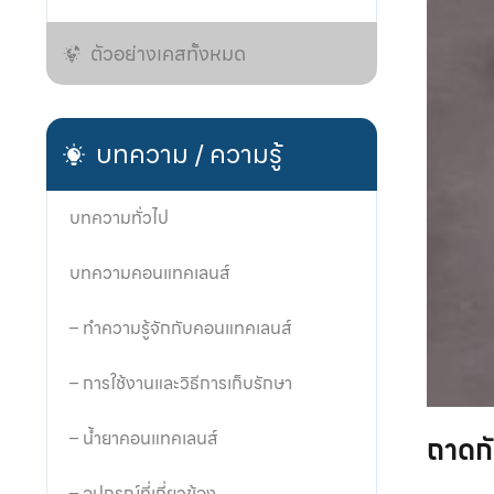
ตัวอย่างเคสทั้งหมด
บทความ / ความรู้
บทความทั่วไป
บทความคอนแทคเลนส์
– ทำความรู้จักกับคอนแทคเลนส์
– การใช้งานและวิธีการเก็บรักษา
– น้ำยาคอนแทคเลนส์
ถาดกั
– อุปกรณ์ที่เกี่ยวข้อง