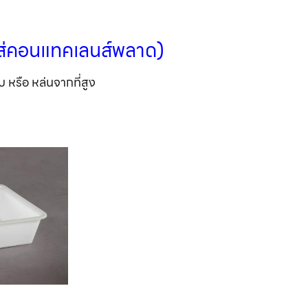
่อใส่คอนแทคเลนส์พลาด
)
 หรือ หล่นจากที่สูง