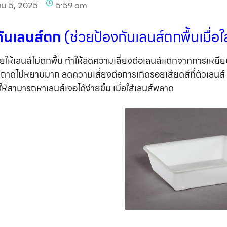
ม 5, 2025
5:59 am
ันเลนส์ตก
(
ช่วยป้องกันเลนส์ตกพื้นเมื
วยให้เลนส์ไม่ตกพื้น ทำให้ลดความเสี่ยงต่อเลนส์แตกจากการเหยียบ
วถาดไม่หยาบมาก ลดความเสี่ยงต่อการเกิดรอยเสียดสีที่ตัวเลนส์
ให้สามารถหาเลนส์เจอได้ง่ายขึ้น เมื่อใส่เลนส์พลาด