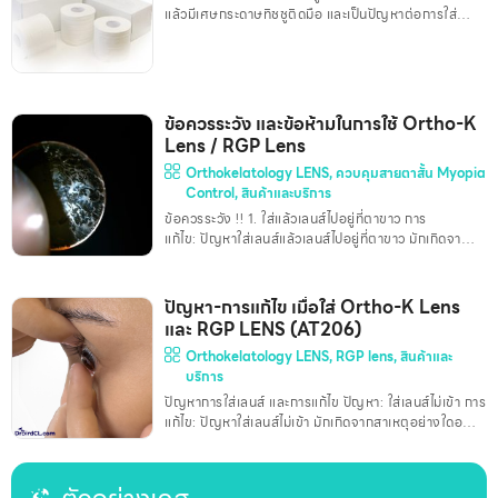
แล้วมีเศษกระดาษทิชชูติดมือ และเป็นปัญหาต่อการใส่
คอนแทคเลนส์ได้ – การแก้ปัญหา หมอเบิร์ดแนะนำให้ใช้
กระดาษทิชชูชนิดเหนียว (Towels) ตามรูปที่โพส จะเป็น
ชนิดม้วนหรือชนิด pop-up ก็ได้ครับ
ข้อควรระวัง และข้อห้ามในการใช้ Ortho-K
Lens / RGP Lens
Orthokelatology LENS
,
ควบคุมสายตาสั้น Myopia
Control
,
สินค้าและบริการ
ข้อควรระวัง !! 1. ใส่แล้วเลนส์ไปอยู่ที่ตาขาว การ
แก้ไข: ปัญหาใส่เลนส์แล้วเลนส์ไปอยู่ที่ตาขาว มักเกิดจาก
สาเหตุอย่างใดอย่างหนึ่ง ดังนี้ • ระหว่างใส่เลนส์เข้าตา ตา
ดำหนีเลนส์ ทําให้ใส่เลนส์ไม่ตรงตาดำ แก้ไขโดยการลืมตา
สองข้างและมองตาตัวเองไว้จะลดการกลอกตาหนีได้ • ใส่
ปัญหา-การแก้ไข เมื่อใส่ Ortho-K Lens
เลนส์เข้าที่ตาดำได้แล้วแต่ ตอนปิดตาไม่ได้มองลง ทําให้
และ RGP LENS (AT206)
เปลือกตาบนดันคอนแทคเลนส์ไปอยู่ที่ตาขาวด้านล่าง การ
Orthokelatology LENS
,
RGP lens
,
สินค้าและ
แก้ไข หลังจากใส่เลนส์ที่ตาดำได้แล้ว ให้มองลงแล้วค่อยๆ
บริการ
ปิดตา สามารถดูตามคลิปด้านล่างได้ในนาทีที่ 4.20 เป็นต้น
ไป 2. ใส่เลนส์แล้วเคืองตาหรือแ
ปัญหาการใส่เลนส์ และการแก้ไข ปัญหา: ใส่เลนส์ไม่เข้า การ
แก้ไข: ปัญหาใส่เลนส์ไม่เข้า มักเกิดจากสาเหตุอย่างใดอย่าง
หนึ่ง ดังนี้ • การเปิดเปลือกตาไม่ดี การเปิดเปลือกตาที่ถูก
ต้อง อย่างน้อยต้องเปิดเปลือกตาได้ใหญ่กว่าตาดำและไม่
สามารถกะพริบตาได้ • เปิดเปลือกตาดีแล้ว แต่เมื่อเลนส์จะ