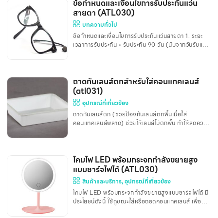
ข้อกำหนดและเงื่อนไขการรับประกันแว่น
สายตา (ATL030)
บทความทั่วไป
ข้อกำหนดและเงื่อนไขการรับประกันแว่นสายตา 1. ระยะ
เวลาการรับประกัน • รับประกัน 90 วัน (นับจากวันรับแว่น
ไปใช้งาน) ทางร้านรับประกันในกรณีที่เลนส์มีปัญหาจาก
การผลิต เช่น การเคลือบผิวเลนส์ลอก หรือใส่ไม่สบายตา
ทั้งนี้ไม่รวมความเสียหายจากอุบัติเหตุ หรือการใช้งานผิด
วิธี 2. ความคุ้มครองในการรับประกัน • กรอบแว่น: การรับ
ถาดกันเลนส์ตกสำหรับใส่คอนแทคเลนส์
ประกันขึ้นอยู่กับเงื่อนไขของบริษัทผู้ผลิตกรอบแว่น •
(atl031)
เลนส์: รับประกันคุณภาพเลนส์ เช่น การเคลือบลอกภายใน
อุปกรณ์ที่เกี่ยวข้อง
ระยะเวลาที่กำหนด หรือ ความผิดพลาดในการตัดเลนส์ที่ไม่
ถาดกันเลนส์ตก (ช่วยป้องกันเลนส์ตกพื้นเมื่อใส่
ตรงตามค่าสายตา • การประกอบแว่น: รับปร
คอนแทคเลนส์พลาด) ช่วยให้เลนส์ไม่ตกพื้น ทำให้ลดความ
เสี่ยงต่อเลนส์แตกจากการเหยียบ หรือ หล่นจากที่สูง ผิว
ถาดไม่หยาบมาก ลดความเสี่ยงต่อการเกิดรอยเสียดสีที่ตัว
เลนส์ ทำให้สามารถหาเลนส์เจอได้ง่ายขึ้น เมื่อใส่เลนส์
พลาด ติดต่อเพิ่มเติมได้ที่ Line : @drbirdcl
โคมไฟ LED พร้อมกระจกกำลังขยายสูง
แบบชาร์จไฟได้ (ATL030)
สินค้าและบริการ
,
อุปกรณ์ที่เกี่ยวข้อง
โคมไฟ LED พร้อมกระจกกำลังขยายสูงแบบชาร์จไฟได้ มี
ประโยชน์ดังนี้ ใช้ดูขณะใส่หรือถอดคอนแทคเลนส์ เพื่อ
ช่วยให้มองเห็นดวงตาชัดเจนขึ้น ใช้ในการตรวจสอบดูว่า