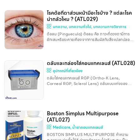
หลังใส่ Scleral Lens แล้วมีฟองอากาศอยู่ภายใต้เลนส์
หรือไม่ เนื่องจากฟองอากาศที่เล็กมาก กระจกทั่วไปจะ
สังเกตเห็นได้ค่อนข้างยาก จึงควรใช้กระจกที่มีกำลังขยาย
โรคต้อที่ตาส่วนหน้ามีอะไรบ้าง ? แต่ละโรค
สูง หากรู้สึกคันตา สามารถหาเศษฝุ่นหรือเศษฝุ่นเข้าตาได้
น่ากลัวไหม ? (ATL029)
ง่ายขึ้น ในคนสายตายาว สามารถใช้เพื่อแต่งหน้า เสริม
บทความ
,
บทความทั่วไป
,
บทความทางวิชาการ
สวยได้ ตัวโคมไฟสามารถปรับเพิ่มหรือลดความสว่างเพื่อ
ต้อลม (Pinguecula) ต้อลม คือ ภาวะที่ดวงตามีการ
ช่วยให้ใส่เลนส์ได้ง่ายขึ้น สามารถใช้งานขณะชาร์
อักเสบหรือระคายเคืองจากการสัมผัสกับสิ่งแปลกปลอม
ในอากาศ เช่น ฝุ่น ควัน หรือสารก่อภูมิแพ้ ต้อลมจะมี
ลักษณะเป็นตุ่มหรือรอยนูนเล็ก ๆ บริเวณตาขาว โดย
เฉพาะใกล้ ๆ กับกระจกตา อาการของต้อลม ตาแดงหรือ
ระคายเคือง รู้สึกเหมือนมีสิ่งแปลกปลอมในตา ตาแห้งหรือ
ตลับและกล่องใส่คอนแทคเลนส์ (ATL028)
น้ำตาไหลมากกว่าปกติ คันตาหรือแสบตา สาเหตุของต้อ
อุปกรณ์ที่เกี่ยวข้อง
ลม : ต้อลมมักเกิดจากการสัมผัสกับสิ่งที่ระคายเคือง เช่น
ตลับใส่คอนแทคเลนส์ RGP (Ortho-K Lens,
ฝุ่นละอองหรือควัน แสงแดด (รังสี UV) ลมแรง สารเคมี
Corneal RGP, Scleral Lens) ตลับแบบแท่งของ
เช่น น้ำยาทำความสะอาด การรักษาและป้องกัน ใช้น้ำตา
Menicon สำหรับ Corneal RGP และ Ortho-K Lens
เทียมหรือยาห
2. ตลับแบนสำหรับ RGP (Ortho-K Lens,
Corneal RGP, Scleral Lens) 3. ตลับ
คอนแทคเลนส์สำหรับใช้กับน้ำยา Hydrogen Peroxide
(ใช้ได้กับคอนแทคเลนส์ทุกชนิด) 4. ตลับคอนแทคเลนส์
Boston Simplus Multipurpose
สำหรับใช้กับน้ำยาล้างโปรตีน กล่องพกพาสำหรับใส่
(ATL027)
อุปกรณ์คอนแทคเลนส์ ขวดแยกน้ำยาเพื่อพกพาสำหรับ
Medicare
,
น้ำยาคอนแทคเลนส์
ขึ้นเครื่องบิน สอบถามข้อมูลเพิ่มเติมได้ที่
BOSTON SIMPLUS MULTIPURPOSE ทำความ