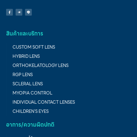
สินค้าและบริการ
CUSTOM SOFT LENS
HYBRID LENS
ORTHOKELATOLOGY LENS
RGP LENS
SCLERAL LENS
MYOPIA CONTROL
INDIVIDUAL CONTACT LENSES
CHILDREN’S EYES
อาการ/ความผิดปกติ