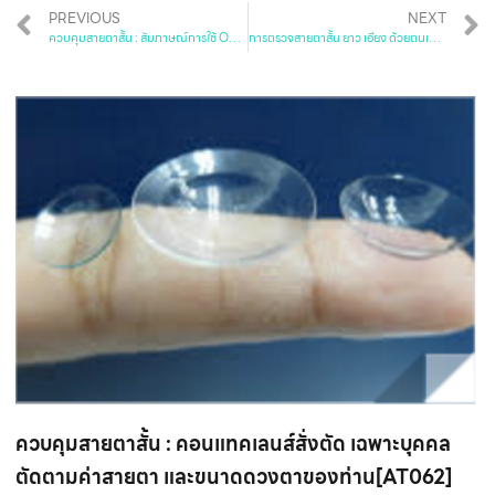
PREVIOUS
NEXT
ควบคุมสายตาสั้น : สัมภาษณ์การใช้ ORTHO-K LENS โดย BROOKE MILLER นักกีฬาเนตบอล จากประเทศออสเตรเลีย[AT061]
การตรวจสายตาสั้น ยาว เอียง ด้วยตนเอง[AT051]
ควบคุมสายตาสั้น : คอนแทคเลนส์สั่งตัด เฉพาะบุคคล
ตัดตามค่าสายตา และขนาดดวงตาของท่าน[AT062]