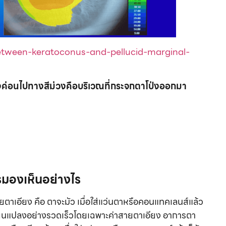
etween-keratoconus-and-pellucid-marginal-
แดงค่อนไปทางสีม่วงคือบริเวณที่กระจกตาโป่งออกมา
มองเห็นอย่างไร
ายตาเอียง คือ ตาจะมัว เมื่อใส่แว่นตาหรือคอนแทคเลนส์แล้ว
ปลี่ยนแปลงอย่างรวดเร็วโดยเฉพาะค่าสายตาเอียง อาการตา