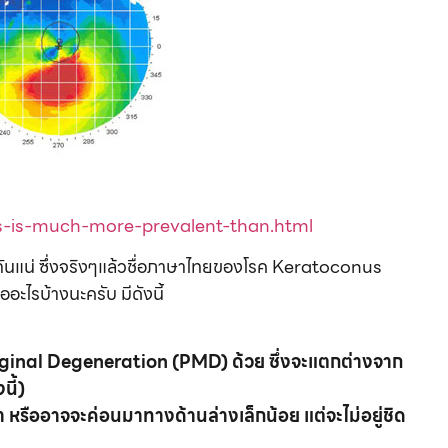
s-is-much-more-prevalent-than.html
ันแน่ ซึ่งจริงๆแล้วชื่อภาษาไทยของโรค Keratoconus
ออะไรบ้างนะครับ มีดังนี้
ginal Degeneration (PMD) ด้วย ซึ่งจะแตกต่างจาก
ี้)
ืออาจจะค่อนมาทางด้านล่างเล็กน้อย แต่จะไม่อยู่ชิด