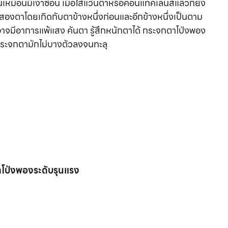
เหมือนมีเงาซ้อน เมื่อใส่แว่นตาหรือคอนแทคเลนส์แล้วก็ยัง
สองตาโดยเกิดกับตาข้างหนึ่งก่อนและอีกข้างหนึ่งเป็นตาม
่อาจมีอาการแพ้แสง คันตา รู้สึกหนักตาได้ กระจกตาโป่งพอง
ะกระจกตามักไม่บางตัวลงจนทะลุ
าโป่งพอง
ระดับรุนแรง