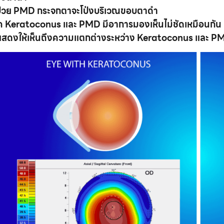
ป่วย
PMD กระจกตาจะโป่งบริเวณขอบตาดำ
ค
Keratoconus และ PMD มีอาการมองเห็นไม่ชัดเหมือนกัน แ
แสดงให้เห็นถึงความแตกต่างระหว่าง Keratoconus และ P