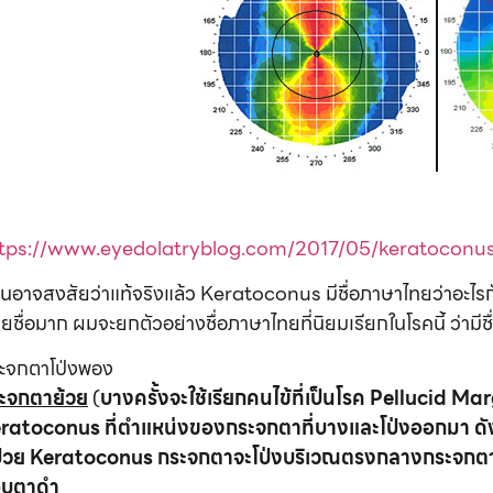
tps://www.eyedolatryblog.com/2017/05/keratoconu
อาจสงสัยว่าแท้จริงแล้ว Keratoconus มีชื่อภาษาไทยว่าอะไรก
ายชื่อมาก ผมจะยกตัวอย่างชื่อภาษาไทยที่นิยมเรียกในโรคนี้ ว่ามีชื่
ะจกตาโป่งพอง
ะจกตาย้วย
(
บางครั้งจะใช้เรียกคนไข้ที่เป็นโรค
Pellucid Mar
ratoconus ที่ตำแหน่งของกระจกตาที่บางและโป่งออกมา ดังน
ป่วย
Keratoconus กระจกตาจะโป่งบริเวณตรงกลางกระจกตา หร
อบตาดำ