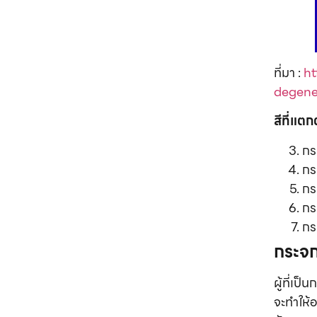
ที่มา :
ht
degene
สีที่แต
กร
กร
กร
กร
กร
กระจ
ผู้ที่เป
จะทำให้