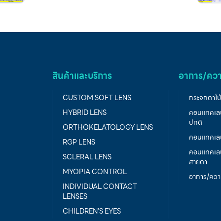
เดือนที่แล้ว แต่ไม่สามารถทำเลสิกได้ เนื่องจาก
มีปัญหากระจกตาโป่ง (Keratoconus) ทั้ง 2
ตา โดยคนไข้ไม่เคยใส่แว่นและคอนแทคเลนส์
Examination VA ตาเปล่า ตาขวา 20/100
@6 เมตร ตาซ้าย 20/100 @6 เมตร ค่า
สายตาที่วัดได้ (Subjective refraction) ตา
ขวา : -1.75 -1.50 x 017 VA 20/20 ตา
ซ้าย : -2.00 -1.75 x 170 VA 20/20
สินค้าและบริการ
อาการ/ควา
ดร.เบิร์ด จึงได้ทำการฟิต OK lens เนื่องจาก
เป็นเลนส์ที่ใส่ตอนนอน และตื่นมาถอดเลนส์
ออก ปรากฎว่าการมองเห็นดีขึ้น
CUSTOM SOFT LENS
กระจกตาโป
HYBRID LENS
คอนแทคเลน
ปกติ
ORTHOKELATOLOGY LENS
คอนแทคเลนส
RGP LENS
คอนแทคเลนส
SCLERAL LENS
สายตา
MYOPIA CONTROL
อาการ/ความ
INDIVIDUAL CONTACT
LENSES
CHILDREN’S EYES