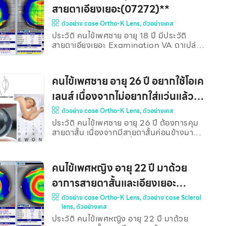
VA 20/20-1 หลังจากใส่โอเคเลนส์นาน 1
สายตาเอียงเยอะ(07272)**
เดือน พบว่าคนไข้มีการมองเห็น 20/20-2 ที่
ตัวอย่าง case Ortho-K Lens
,
ตัวอย่างเคส
ระยะ 6 เมตร ซึ่งถือว่ามีการมองเห็นที่ดีขึ้น
มาก ภายหลังจากนั้นอีก 1 เดือน คนไข้บอกว่า
ประวัติ คนไข้เพศชาย อายุ 18 ปี มีประวัติ
ใส่เลนส์แล้วมีอาการเคืองตา ดร.เบิร์ด จึง
สายตาเอียงเยอะ Examination VA ตาเปล่า
ตรวจตาด้วยเครื่องมือ Slit lamp พบว่ามี
ตาขวา 20/100 @2 เมตร ตาซ้าย 20/30-1
อาการภูมิแพ้ และเมื
@6 เมตร ค่าสายตาที่วัดได้ก่อนใช้เลนส์
(Subjective Refraction) ตาขวา : -4.25-
คนไข้เพศชาย อายุ 26 ปี อยากใช้โอเค
4.50×178 VA 20/20-1 ตาซ้าย : -0.25-
1.50×5 VA 20/20 ค่าโอเคเลนส์ที่จ่าย
เลนส์ เนื่องจากไม่อยากใส่แว่นแล้ว
ตาขวา -4.50-4.50×178 ตาซ้าย -0.25-
เพราะมีสายตาสั้นมาก (06604)**
ตัวอย่าง case Ortho-K Lens
,
ตัวอย่างเคส
1.50×5 หลังจากใส่โอเคเลนส์นาน 2 สัปดาห์
พบว่าคนไข้มีการมองเห็น 20/20 ทั้งสองข้าง
ประวัติ คนไข้เพศชาย อายุ 26 ปี ต้องการคุม
เทียบเท่ากับสายตาคนปกติ ภาพถ่ายแผนที่
สายตาสั้น เนื่องจากมีสายตาสั้นค่อนข้างมาก
กระจกตา ก่อนใส่ OK lens ของตาขวา (ภาพ
และค่าสายตายังสั้นเพิ่มขึ้นทุกปี ประวัติสุขภาพ
ซ้าย), ตาซ้าย (ภาพข
ตาอื่นๆ มีอาการเปลือกตาอักเสบ
(Blepharitis) มีหินปูนเกาะที่เยื่อบุตาขาว
คนไข้เพศหญิง อายุ 22 ปี มาด้วย
(Concretion) จึงแนะนำให้ไปขูดออกกับจักษุ
แพทย์ก่อนฟิตคอนแทคเลนส์ Examination
อาการสายตาสั้นและเอียงเยอะ
VA ตาเปล่า ตาขวา 20/200 @1เมตร ตาซ้าย
ต้องการสอบแอร์โฮสเตส (07322)**
ตัวอย่าง case Ortho-K Lens
,
ตัวอย่าง case Scleral
20/200 @1เมตร ค่าแว่นเดิมของคนไข้ (ใช้
lens
,
ตัวอย่างเคส
มา 4 ปีแล้ว) ตาขวา : -8.25-2.25×003 VA
20/20 ตาซ้าย : -6.75-2.25×161 VA
ประวัติ คนไข้เพศหญิง อายุ 22 ปี มาด้วย