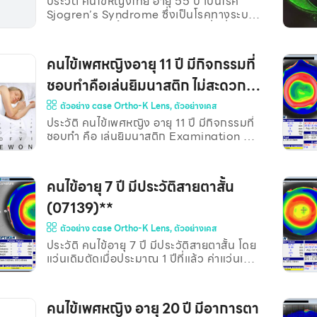
ประวัติ คนไข้หญิงไทย อายุ 55 ปี เป็นโรค
(07252)**
เกิดการขุ่นตัวมากขึ้น ปัจจุบันคนไข้ใช้เฉพาะ
Sjogren’s Syndrome ซึ่งเป็นโรคทางระบบ
แว่นตา ซึ่งมีปัญหาแว่นที่ใส่อยู่มองเห็นได้ไม่
ภูมิคุ้มกันแบบเรื้อรัง อาการอย่างหนึ่งที่พบ
ชัดเจน และมีเงาซ้อน
บ่อยของโรคนี้ คือ อาการตาแห้งมาก
(Severe Dry Eye) เกิดจากภูมิคุ้มกัน
คนไข้เพศหญิงอายุ 11 ปี มีกิจกรรมที่
ร่างกายตนเองทำงานผิดปกติ คิดว่าต่อมน้ำตา
เป็นสิ่งแปลกปลอม จึงเข้าไปทำลาย ทำให้ตา
ชอบทำคือเล่นยิมนาสติก ไม่สะดวกใส่
แห้งมากเนื่องจากต่อมน้ำตาเหลือน้อยจนแทบ
แว่น(06978)**
ตัวอย่าง case Ortho-K Lens
,
ตัวอย่างเคส
ไม่มีการผลิตน้ำตา ผู้ป่วยบอกว่ามีอาการตา
แห้งมากมานาน 6-7 ปีแล้ว ปกติต้องหยอด
ประวัติ คนไข้เพศหญิง อายุ 11 ปี มีกิจกรรมที่
น้ำตาเทียมชั่วโมงละหลายๆครั้ง มีอาการแสบ
ชอบทำ คือ เล่นยิมนาสติก Examination วัด
ตา ระคายเคืองตา แพ้แสง ไวต่อลม ตามัว มี
VA ตาเปล่า ตาขวา 20/200+1 @2 เมตร ตา
ความลำบากในการดำเนินชีวิต จึงต้องการ
ซ้าย 20/200+1 @2 เมตร Subjective
มาร
Refraction (ก่อนใช้เลนส์) ตาขวา -5.00-
คนไข้อายุ 7 ปี มีประวัติสายตาสั้น
0.75×177 VA 20/20-1 ตาซ้าย -5.25-
0.50×180 VA 20/20-1 หลังจากใส่โอเค
(07139)**
เลนส์นาน 1 เดือนแล้ววัด VA พบว่า ตาขวา
ตัวอย่าง case Ortho-K Lens
,
ตัวอย่างเคส
20/30-1 ตาซ้าย 20/50 คนไข้มีอาการเคือง
ตาเวลาใส่คอนแทคเลนส์ โดยให้ล้างน้ำเกลือ
ประวัติ คนไข้อายุ 7 ปี มีประวัติสายตาสั้น โดย
ก่อนที่จะใส่คอนแทคเลนส์จึงหายเคืองตา
แว่นเดิมตัดเมื่อประมาณ 1 ปีที่แล้ว ค่าแว่นเดิม
ของคนไข้ ตาขวา : -2.50 ตาซ้าย : -2.25-
0.75×179 Examination VA ตาเปล่า ตา
ขวา 20/100-1 @3 เมตร ตาซ้าย 20/100-1
คนไข้เพศหญิง อายุ 20 ปี มีอาการตา
@3 เมตร Subjective Refraction (ก่อนใช้