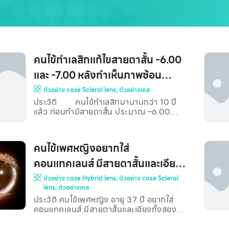
คนไข้ทำเลสิกแก้ไขสายตาสั้น -6.00
และ -7.00 หลังทำเห็นภาพซ้อน
(B06955)**
ตัวอย่าง case Scleral lens
,
ตัวอย่างเคส
ประวัติ คนไข้ทำเลสิกมานานกว่า 10 ปี
แล้ว ก่อนทำมีสายตาสั้น ประมาณ –6.00
ถึง –7.00 ไดออปเตอร์ หลังทำเลสิกคนไข้เห็น
ภาพซ้อน (Monocular Diplopia) โดย
เฉพาะในตาขวา ประวัติทางตาอื่นๆ มีประวัติ
คนไข้เพศหญิงอยากใส่
วุ้นตาเสื่อมมาก เห็นหยากไย่ลอยไปมาในตา
เคยยิงเลเซอร์ที่จอตา เพื่อลดโอกาสเกิดจอตา
คอนแทคเลนส์ มีสายตาสั้นและเอียง
ฉีกขาดหลุดลอก เนื่องจากพบว่าจอตามีรูรั่ว
ใส่คอนแทคเลนส์นิ่มทั่วไปตามท้อง
ตัวอย่าง case Hybrid lens
,
ตัวอย่าง case Scleral
มีประวัติเคยทำ Visual Training จากการ
lens
,
ตัวอย่างเคส
ตรวจวัดสายตาอย่างละเอียด พบว่า มีสายตา
ตลาดแล้วตาแห้ง และมีต้อล้มทั้งสอง
เอียงด้านขวามากกว่าด้านซ้าย ดังข้อมูลด้าน
ประวัติ คนไข้เพศหญิง อายุ 37 ปี อยากใส่
ข้าง (B06490)**
ล่าง Subjective Refraction (ก่อนใช้เลนส์)
คอนแทคเลนส์ มีสายตาสั้นและเอียงทั้งสอง
ตาขวา : +0.50-
ข้าง ก่อนหน้านี้ใช้คอนแทคเลนส์นิ่มสายตา
เอียง แต่ใช้แล้วมีปัญหาตาแห้งและระคายเคือง