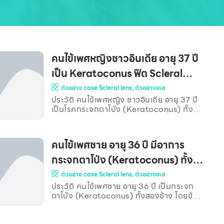
คนไข้เพศหญิงชาวอินเดีย อายุ 37 ปี
เป็น Keratoconus ฟิต Scleral
lens ที่ประเทศ อินเดียใช้มานาน 10 ปี
ตัวอย่าง case Scleral lens
,
ตัวอย่างเคส
ประวัติ คนไข้เพศหญิง ชาวอินเดีย อายุ 37 ปี
ปัจจุบันตาแดงมาก (B07200)**
เป็นโรคกระจกตาโป่ง (Keratoconus) ทั้ง
สองข้าง ปัจจุบันใส่ Scleral lens ที่ทำจาก
ประเทศอินเดียมานานกว่า 10 ปี ช่วงแรกที่ใส่
เลนส์ สามารถใส่ได้นานทั้งวัน แต่ระยะหลังๆ
คนไข้เพศชาย อายุ 36 ปี มีอาการ
เริ่มมีปัญหาใส่เลนส์แล้วตาจะแดงตลอดเวลา
และมีปัญหาตาติดเชื้อบ่อยครั้งในปีที่ผ่านมา
กระจกตาโป่ง (Keratoconus) ทั้ง
เมื่อซักประวัติเพิ่มเติม พบว่า คนไข้ไม่เคยล้าง
สองข้าง โดยใส่ Ring ที่ตา
ตัวอย่าง case Scleral lens
,
ตัวอย่างเคส
คราบโปรตีนเลย ใช้แต่น้ำยาแช่เลนส์หลังจาก
ถอดเท่านั้น เมื่อตรวจดูเลนส์ขณะอยู่บน
ประวัติ คนไข้เพศชาย อายุ 36 ปี เป็นกระจก
ขวา(B07056)**
ดวงตา พบว่า เลนส์มีสีเข้ม และมีคราบโปรตีน
ตาโป่ง (Keratoconus) ทั้งสองข้าง โดยข้าง
หนาสะสมที่ผิวด้านหน้า ดังภาพด้านล่าง ตา
ขวาเป็นมากกว่าข้างซ้าย และกระจกตาทั้งสอง
ขวา ตาซ้า
ข้างยังใสดีอยู่ ประวัติการผ่าตัดทางตา ได้รับ