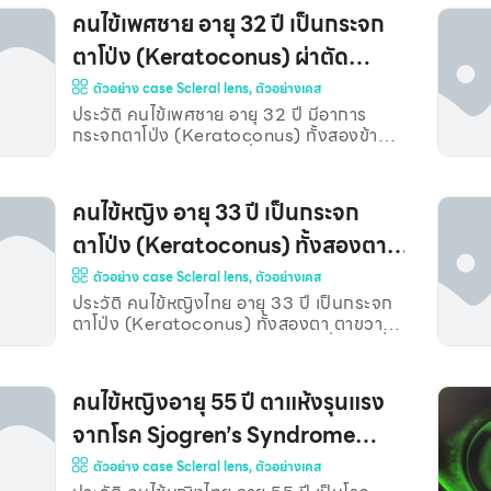
ตามาก ปัจจุบันเลยไม่ได้ใส่คอนแทคเลนส์ ผล
คนไข้เพศชาย อายุ 32 ปี เป็นกระจก
การตรวจตา มีอาการตาแห้ง โดยตรวจ Tear
ตาโป่ง (Keratoconus) ผ่าตัด
break up time (TBUT) ได้ 5 วินาที มีต้อ
ล้มทั้งสองข้าง ค่าสายตาจริงที่วัดได้ทั้งสอง
เปลี่ยนกระจกตา ก่อนที่จะมาใส่
ตัวอย่าง case Scleral lens
,
ตัวอย่างเคส
ข้าง (Subjective refraction) ตาขวา :
ประวัติ คนไข้เพศชาย อายุ 32 ปี มีอาการ
Scleral lens(B06520)**
-2.25-3.50×169 VA 20/25+1 ตาซ้าย :
กระจกตาโป่ง (Keratoconus) ทั้งสองข้าง
-3.00-3.50×005 VA 20/30-1 จากการ
โดยตาข้างขวารอการเปลี่ยนกระจกตา เคยใส่
ตรวจตาและซักประวัติเพิ่มเติม พบว่า คนไข้ยัง
คอนแทคเลนส์ชนิดแข็ง (RGP) แต่ปัจจุบันไม่
มีอาการตาแห้งไม่
ได้ใส่แล้ว เนื่องจากใส่แล้วเคืองตามาก ส่วนตา
คนไข้หญิง อายุ 33 ปี เป็นกระจก
ซ้ายได้ทำการผ่าตัดเปลี่ยนกระจกตาเรียบร้อย
แล้ว หลังผ่าก็ใส่ RGP ไม่ได้เช่นเดียวกัน
ตาโป่ง (Keratoconus) ทั้งสองตา
คนไข้อยากมองเห็นชัดขึ้น จักษุแพทย์จึง
ประมาณ 5-6 ปีที่แล้ว (B06496)**
ตัวอย่าง case Scleral lens
,
ตัวอย่างเคส
แนะนำมาทำ RGP ค่าแว่นปัจจุบันที่ใช้อยู่ การ
มองเห็นแย่มากโดยเฉพาะตาด้านขวา ตาขวา :
ประวัติ คนไข้หญิงไทย อายุ 33 ปี เป็นกระจก
-6.00 VA 20/200 @ 1
ตาโป่ง (Keratoconus) ทั้งสองตา ตาขวา
เมตร ตาซ้าย : -6.00-4.25×166 VA
เป็นมากกว่าตาซ้าย ทราบครั้งแรกเมื่อ 6 ปีที่
20/100 @ 6 เมต
แล้ว ปัจจุบันได้ทำการเปลี่ยนกระจกตาเฉพาะ
ตาขวาเมื่อประมาณ 2 ปีที่แล้ว หลังเปลี่ยน
คนไข้หญิงอายุ 55 ปี ตาแห้งรุนแรง
กระจกตา (Corneal Transplant) ร่างกาย
คนไข้ปฏิเสธเนื้อเยื่อกระจกตาผู้บริจาค
จากโรค Sjogren’s Syndrome
(Transplant Rejection) มีเส้นเลือดงอกเข้า
ทำให้ต่อมน้ำตาถูกทำลาย
ตัวอย่าง case Scleral lens
,
ตัวอย่างเคส
กระจกตาและกระจกตาขุ่น จักษุแพทย์บอกว่า
มีโอกาสที่จะต้องเปลี่ยนกระจกตาอีกรอบถ้า