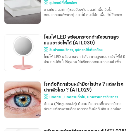
อุปกรณ์ที่เกี่ยวข้อง
ระยะเวลาที่กำหนด หรือ ความผิดพลาดในการตัดเลนส์ที่ไม่
ถาดกันเลนส์ตก (ช่วยป้องกันเลนส์ตกพื้นเมื่อใส่
ตรงตามค่าสายตา • การประกอบแว่น: รับปร
คอนแทคเลนส์พลาด) ช่วยให้เลนส์ไม่ตกพื้น ทำให้ลดความ
เสี่ยงต่อเลนส์แตกจากการเหยียบ หรือ หล่นจากที่สูง ผิว
ถาดไม่หยาบมาก ลดความเสี่ยงต่อการเกิดรอยเสียดสีที่ตัว
เลนส์ ทำให้สามารถหาเลนส์เจอได้ง่ายขึ้น เมื่อใส่เลนส์
พลาด ติดต่อเพิ่มเติมได้ที่ Line : @drbirdcl
โคมไฟ LED พร้อมกระจกกำลังขยายสูง
แบบชาร์จไฟได้ (ATL030)
สินค้าและบริการ
,
อุปกรณ์ที่เกี่ยวข้อง
โคมไฟ LED พร้อมกระจกกำลังขยายสูงแบบชาร์จไฟได้ มี
ประโยชน์ดังนี้ ใช้ดูขณะใส่หรือถอดคอนแทคเลนส์ เพื่อ
ช่วยให้มองเห็นดวงตาชัดเจนขึ้น ใช้ในการตรวจสอบดูว่า
หลังใส่ Scleral Lens แล้วมีฟองอากาศอยู่ภายใต้เลนส์
หรือไม่ เนื่องจากฟองอากาศที่เล็กมาก กระจกทั่วไปจะ
สังเกตเห็นได้ค่อนข้างยาก จึงควรใช้กระจกที่มีกำลังขยาย
โรคต้อที่ตาส่วนหน้ามีอะไรบ้าง ? แต่ละโรค
สูง หากรู้สึกคันตา สามารถหาเศษฝุ่นหรือเศษฝุ่นเข้าตาได้
น่ากลัวไหม ? (ATL029)
ง่ายขึ้น ในคนสายตายาว สามารถใช้เพื่อแต่งหน้า เสริม
บทความ
,
บทความทั่วไป
,
บทความทางวิชาการ
สวยได้ ตัวโคมไฟสามารถปรับเพิ่มหรือลดความสว่างเพื่อ
ต้อลม (Pinguecula) ต้อลม คือ ภาวะที่ดวงตามีการ
ช่วยให้ใส่เลนส์ได้ง่ายขึ้น สามารถใช้งานขณะชาร์
อักเสบหรือระคายเคืองจากการสัมผัสกับสิ่งแปลกปลอม
ในอากาศ เช่น ฝุ่น ควัน หรือสารก่อภูมิแพ้ ต้อลมจะมี
ลักษณะเป็นตุ่มหรือรอยนูนเล็ก ๆ บริเวณตาขาว โดย
เฉพาะใกล้ ๆ กับกระจกตา อาการของต้อลม ตาแดงหรือ
ระคายเคือง รู้สึกเหมือนมีสิ่งแปลกปลอมในตา ตาแห้งหรือ