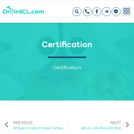
Certification
Certification
PREVIOUS
NEXT
All type of custom made Contact Lens
รู้จัก ดร. เบิร์ด About Dr. Bird