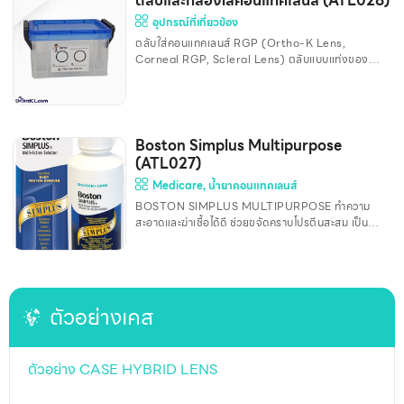
ตลับและกล่องใส่คอนแทคเลนส์ (ATL028)
น้ำตาไหลมากกว่าปกติ คันตาหรือแสบตา สาเหตุของต้อ
อุปกรณ์ที่เกี่ยวข้อง
ลม : ต้อลมมักเกิดจากการสัมผัสกับสิ่งที่ระคายเคือง เช่น
ตลับใส่คอนแทคเลนส์ RGP (Ortho-K Lens,
ฝุ่นละอองหรือควัน แสงแดด (รังสี UV) ลมแรง สารเคมี
Corneal RGP, Scleral Lens) ตลับแบบแท่งของ
เช่น น้ำยาทำความสะอาด การรักษาและป้องกัน ใช้น้ำตา
Menicon สำหรับ Corneal RGP และ Ortho-K Lens
เทียมหรือยาห
2. ตลับแบนสำหรับ RGP (Ortho-K Lens,
Corneal RGP, Scleral Lens) 3. ตลับ
คอนแทคเลนส์สำหรับใช้กับน้ำยา Hydrogen Peroxide
(ใช้ได้กับคอนแทคเลนส์ทุกชนิด) 4. ตลับคอนแทคเลนส์
Boston Simplus Multipurpose
สำหรับใช้กับน้ำยาล้างโปรตีน กล่องพกพาสำหรับใส่
(ATL027)
อุปกรณ์คอนแทคเลนส์ ขวดแยกน้ำยาเพื่อพกพาสำหรับ
Medicare
,
น้ำยาคอนแทคเลนส์
ขึ้นเครื่องบิน สอบถามข้อมูลเพิ่มเติมได้ที่
BOSTON SIMPLUS MULTIPURPOSE ทำความ
สะอาดและฆ่าเชื้อได้ดี ช่วยขจัดคราบโปรตีนสะสม เป็นน้ำยา
เฉพาะสำหรับ RGP วิธีใช้งาน ล้างมือด้วยสบู่ให้สะอาด ใส่
เลนส์ลงในตลับเลนส์ จากนั้นเติม Boston SIMPLUS
Multi-Action Solution ลงในตลับแช่เลนส์อย่างน้อย
สี่ 4 ชั่วโมง ก่อนนำเลนส์มาใส่ตา ล้างมือด้วยสบู่ก่อน
ทำความสะอาด (ถู) เลนส์ ให้นำเลนส์ออกจากตลับเลนส์
ตัวอย่างเคส
จากนั้นถูเลนส์ทั้งสองด้านอย่างระมัดระวังโดยการใช้
Boston SIMPLUS Multi-Action Solution 4 หยด
ลงบนฝ่ามือเป็นเวลา 20 วินาที ล้างเลนส์ด้วยน้ำเกลือ
ตัวอย่าง CASE HYBRID LENS
จากนั้นใส่คอนแทคเลนส์