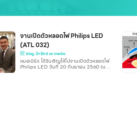
งานเปิดตัวหลอดไฟ Philips LED
(ATL 032)
blog
,
Dr.Bird on media
หมอเบิร์ด ได้รับเชิญให้ไปงานเปิดตัวหลอดไฟ
Philips LED วันที่ 20 กันยายน 2560 ณ
ลานอีเดน ศูนย์การค้า Central World ครับ
ท่านทราบหรือไม่ว่า หลอดไฟ ก็มีแบบถนอม
สายตานะ ปัจจุบัน มีผลิตภัณฑ์ถนอมสายตา
ออกมามากมายให้เราได้เลือกใช้ ที่รู้จักกันดีเช่น
เลนส์แว่นตาตัดแสงสีฟ้า หรือฟิล์มหน้าจอ
โทรศัพท์ที่ป้องกันแสงสีฟ้า เป็นต้น และตอนนี้
ก็มีหลอดไฟ LED ชนิดถนอมสายตา ออกมา
แล้วนะครับ ฟังแรกๆอาจจะงงๆว่า หลอดไฟ
มันจะช่วยถนอมสายตาได้อย่างไร หมอเบิร์ด
จึงขออธิบายเพิ่มเติมให้เข้าใจง่ายดังนี้ครับ ใน
ปัจจุบัน เรานิยมใช้หลอด