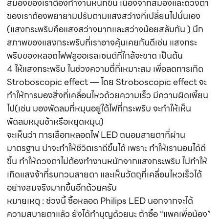
สมองของเราต้องทำงานหนักขึ้น เนื่องจากสมองและดวงตา
ของเราต้องพยายามปรับตามแสงสว่างที่เปลี่ยนไปนั่นเอง
(แสงกระพริบคือแสงสว่างมากและสว่างน้อยสลับกัน ) นึก
สภาพของแสงกระพริบที่เราอาจคุ้นเคยกันดีเช่น แสงกระ
พริบของหลอดไฟฟลูออเรสเซนต์ที่ใกล้จะขาด เป็นต้น
4 ให้แสงกระพริบ ในช่วงความถึ่ที่เหมาะสม เพื่อลดการเกิด
Stroboscopic effect — โดย Stroboscopic effect จะ
ทำให้การมองสิ่งที่เคลื่อนไหวด้วยความเร็ว มีความผิดเพี้ยน
ไป(เช่น มองพัดลมที่หมุนอยู่ใต้ไฟที่กระพริบ จะทำให้เห็น
พัดลมหมุนช้าหรือหยุดหมุน)
จะเห็นว่า การเลือกหลอดไฟ LED ถนอมสายตาที่ผ่าน
มาตรฐาน น่าจะทำให้ชีวิตเราดีขึ้นได้ เพราะ ทำให้เรานอนได้ดี
ขึ้น ทำให้ดวงตาไม่ต้องทำงานหนักจากแสงกระพริบ ไม่ทำให้
เกิดแสงจ้าที่รบกวนสายตา และเห็นวัตถุที่เคลื่อนไหวเร็วได้
อย่างสมจริงมากขึ้นอีกด้วยครับ
หมายเหตุ : ช่วงนี้ ซื้อหลอด Philips LED นอกจากจะได้
ความสบายตาแล้ว ยังได้ทำบุญด้วยนะ ถ้าซื้อ “แพคเพื่อน้อง”