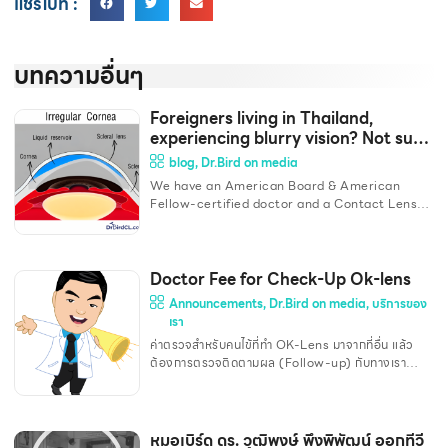
แชร์ไปที่ :
บทความอื่นๆ
Foreigners living in Thailand,
experiencing blurry vision? Not sure
where to go? Doctor vision is here
blog
,
Dr.Bird on media
to help!
We have an American Board & American
Fellow-certified doctor and a Contact Lens
Specialist who is also a lecturer at an
Optometry School to help resolve your vision
problems, no matter what they are. We
have advanced diagnostic equipment on par
Doctor Fee for Check-Up Ok-lens
with small-scale eye hospitals. Rest assured
Announcements
,
Dr.Bird on media
,
บริการของ
that your eyesight will receive care using the
เรา
latest technology that meets global
ค่าตรวจสำหรับคนไข้ที่ทำ OK-Lens มาจากที่อื่น แล้ว
standards. No matter your vision problem—
ต้องการตรวจติดตามผล (Follow-up) กับทางเรา
whether you need a better pair of glasses or
**สำหรับการตรวจครั้งแรก ลูกค้าจำเป็นที่จะต้องใส่เลนส์
have difficulties with
คู่เดิมต่อเนื่องกันอย่างน้อย 2 สัปดาห์ เพื่อให้ผลการ
ประเมินออกมาแม่นยำที่สุด** Doctor charge for
patients who wish to follow up with us after
หมอเบิร์ด ดร. วุฒิพงษ์ พึงพิพัฒน์ ออกทีวี