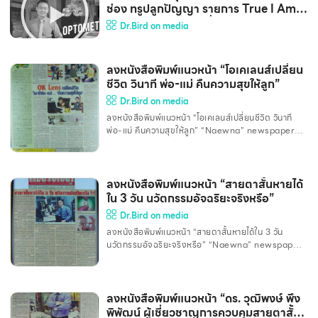
receiving an OK-lens overseas. **For optimal
ช่อง ทรูปลูกปัญญา รายการ True I Am : I
results, wear your existing lens for at least 2
Am Optometrist เพื่อเป็นแบบอย่างการ
Dr.Bird on media
weeks before coming**
ทำงาน
ลงหนังสือพิมพ์แนวหน้า “โอเคเลนส์เปลี่ยน
ชีวิต วินาที พ่อ-แม่ คืนความสุขให้ลูก”
Dr.Bird on media
ลงหนังสือพิมพ์แนวหน้า “โอเคเลนส์เปลี่ยนชีวิต วินาที
พ่อ-แม่ คืนความสุขให้ลูก” “Naewna” newspaper
about “Ortho-K lens Change life , bring back
happiness to kids”
ลงหนังสือพิมพ์แนวหน้า “สายตาสั้นหายได้
ใน 3 วัน นวัตกรรมอัจฉริยะจริงหรือ”
Dr.Bird on media
ลงหนังสือพิมพ์แนวหน้า “สายตาสั้นหายได้ใน 3 วัน
นวัตกรรมอัจฉริยะจริงหรือ” “Naewna” newspaper
about “Myopia Correction in 3 days by using
Orthokeratology”
ลงหนังสือพิมพ์แนวหน้า “ดร. วุฒิพงษ์ พึง
พิพัฒน์ ผู้เชี่ยวชาญการควบคุมสายตาสั้น