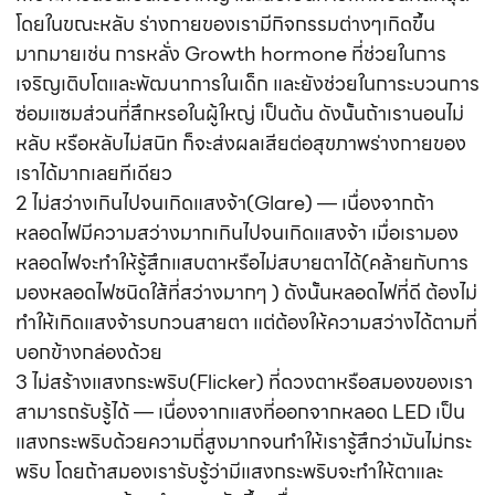
โดยในขณะหลับ ร่างกายของเรามีกิจกรรมต่างๆเกิดขึ้น
มากมายเช่น การหลั่ง Growth hormone ที่ช่วยในการ
เจริญเติบโตและพัฒนาการในเด็ก และยังช่วยในการะบวนการ
ซ่อมแซมส่วนที่สึกหรอในผู้ใหญ่ เป็นต้น ดังนั้นถ้าเรานอนไม่
หลับ หรือหลับไม่สนิท ก็จะส่งผลเสียต่อสุขภาพร่างกายของ
เราได้มากเลยทีเดียว
2 ไม่สว่างเกินไปจนเกิดแสงจ้า(Glare) — เนื่องจากถ้า
หลอดไฟมีความสว่างมากเกินไปจนเกิดแสงจ้า เมื่อเรามอง
หลอดไฟจะทำให้รู้สึกแสบตาหรือไม่สบายตาได้(คล้ายกับการ
มองหลอดไฟชนิดใส้ที่สว่างมากๆ ) ดังนั้นหลอดไฟที่ดี ต้องไม่
ทำให้เกิดแสงจ้ารบกวนสายตา แต่ต้องให้ความสว่างได้ตามที่
บอกข้างกล่องด้วย
3 ไม่สร้างแสงกระพริบ(Flicker) ที่ดวงตาหรือสมองของเรา
สามารถรับรู้ได้ — เนื่องจากแสงที่ออกจากหลอด LED เป็น
แสงกระพริบด้วยความถี่สูงมากจนทำให้เรารู้สึกว่ามันไม่กระ
พริบ โดยถ้าสมองเรารับรู้ว่ามีแสงกระพริบจะทำให้ตาและ