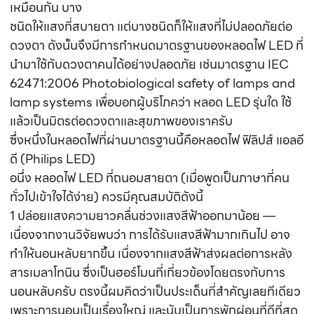
เหมือนกัน บาง
ชนิดให้แสงที่สบายตา แต่บางชนิดก็ให้แสงที่ไม่ปลอดภัยต่อ
ดวงตา ดังนั้นจึงมีการกำหนดมาตรฐานของหลอดไฟ LED ที่
นำมาใช้กับดวงตาคนได้อย่างปลอดภัย เช่นมาตรฐาน IEC
62471:2006 Photobiological safety of lamps and
lamp systems เพื่อบอกผู้บริโภคว่า หลอด LED รุ่นใด ใช้
แล้วเป็นมิตรต่อดวงตาและสุขภาพของเราครับ
ซึ่งหนึ่งในหลอดไฟที่ผ่านมาตรฐานนี้คือหลอดไฟ ฟิลิปส์ แอลอี
ดี (Philips LED)
อนึ่ง หลอดไฟ LED ที่ถนอมสายตา (เมื่อพูดเป็นภาษาที่คน
ทั่วไปเข้าใจได้ง่าย) ควรมีคุณสมบัติดังนี้
1 ปล่อยแสงความยาวคลื่นช่วงแสงสีฟ้าออกมาน้อย —
เนื่องจากงานวิจัยพบว่า การได้รับแสงสีฟ้ามากเกินไป อาจ
ทำให้นอนหลับยากขึ้น เนื่องจากแสงสีฟ้าส่งผลต่อการหลัง
สารเมลาโทนิน ซึ่งเป็นฮอร์โมนที่เกี่ยวข้องโดยตรงกับการ
นอนหลับครับ ตรงนี้ผมคิดว่าเป็นประเด็นที่สำคัญเลยทีเดียว
เพราะการนอนเป็นเรื่องใหญ่ และนับเป็นการพักผ่อนที่ดีที่สุด