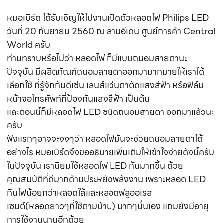
หมอเบิร์ด ได้รับเชิญให้ไปงานเปิดตัวหลอดไฟ Philips LED
วันที่ 20 กันยายน 2560 ณ ลานอีเดน ศูนย์การค้า Central
World ครับ
ท่านทราบหรือไม่ว่า หลอดไฟ ก็มีแบบถนอมสายตานะ
ปัจจุบัน มีผลิตภัณฑ์ถนอมสายตาออกมามากมายให้เราได้
เลือกใช้ ที่รู้จักกันดีเช่น เลนส์แว่นตาตัดแสงสีฟ้า หรือฟิล์ม
หน้าจอโทรศัพท์ที่ป้องกันแสงสีฟ้า เป็นต้น
และตอนนี้ก็มีหลอดไฟ LED ชนิดถนอมสายตา ออกมาแล้วนะ
ครับ
ฟังแรกๆอาจจะงงๆว่า หลอดไฟมันจะช่วยถนอมสายตาได้
อย่างไร หมอเบิร์ดจึงขออธิบายเพิ่มเติมให้เข้าใจง่ายดังนี้ครับ
ในปัจจุบัน เรานิยมใช้หลอดไฟ LED กันมากขึ้น ด้วย
คุณสมบัติที่ดีมากด้านประหยัดพลังงาน เพราะหลอด LED
กินไฟน้อยกว่าหลอดใส้และหลอดฟลูออเรส
เซนต์(หลอดยาวๆที่ใช้ตามบ้าน) มากๆนั่นเอง แถมยังมีอายุ
การใช้งานนานอีกด้วย