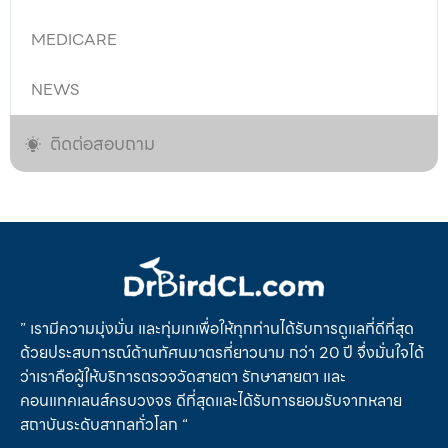
MEDICARE
NEWS
ติดต่อสอบถาม
” เรามีความมุ่งมั่น และทุ่มเทเพื่อให้ทุกท่านได้รับการดูแลที่ดีที่สุด
ด้วยประสบการณ์ด้านทัศนมาตรที่ยาวนาม กว่า 20 ปี จึ่งมั่นใจได้
ว่าเราคือผู้ให้บริการตรวจวัดสายตา รักษาสายตา และ
คอนแทคเลนส์ครบวงจร ดีที่สุดและได้รับการยอมรับจากหลาย
สถาบันระดับสากลทั่วโลก “