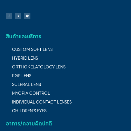
สินค้าและบริการ
CUSTOM SOFT LENS
HYBRID LENS
ORTHOKELATOLOGY LENS
RGP LENS
SCLERAL LENS
MYOPIA CONTROL
INDIVIDUAL CONTACT LENSES
CHILDREN’S EYES
อาการ/ความผิดปกติ